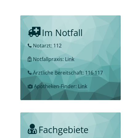
Im Notfall
Notarzt:
112
Notfallpraxis:
Link
Ärztliche Bereitschaft:
116 117
Apotheken-Finder:
Link
Fachgebiete