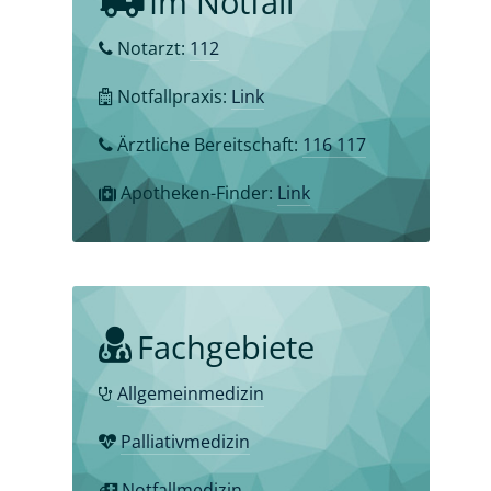
Im Notfall
Notarzt:
112
Notfallpraxis:
Link
Ärztliche Bereitschaft:
116 117
Apotheken-Finder:
Link
Fachgebiete
Allgemeinmedizin
Palliativmedizin
Notfallmedizin